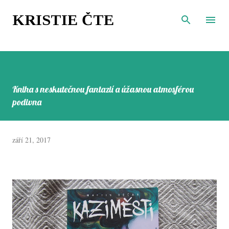
Přeskočit na hlavní obsah
KRISTIE ČTE
Kniha s neskutečnou fantazií a úžasnou atmosférou
podivna
září 21, 2017