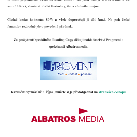
autorů blízká, zkuste si přečíst Kaziměsty, třeba vás kniha zaujme.
80% a vřele doporučuji jí dát šanci
Číselně knihu hodnotím
. Na poli české
fantastiky rozhodně jde o povedený přírůstek.
Za poskytnutí speciálního Reading Copy děkuji nakladatelství Fragment a
společnosti Albatrosmedia.
Kaziměsti vychází už 5. října, můžete si je předobjednat na
stránkách e-shopu
.