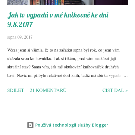
Jak to vypadá v mé knihovně ke dni
9.8.2017
srpna 09, 2017
Včera jsem si všimla, že to na začátku srpna byl rok, co jsem vám
ukázala svou knihovničku. Tak si říkám, proč vám neukázat její
aktuální stav? Sama vím, jak mě okukování knihovniček druhých
baví. Navíc mi přibylo relativně dost knih, tudíž má sbírka vypadá
hodně jinak - pro srovnání, tady je článek z loňska . Níže se tedy
SDÍLET
21 KOMENTÁŘŮ
ČÍST DÁL »
můžete podívat, jak na tom s knihami jsem. Přidala jsem i pár slov,
které jednotlivé poličky popisují.
Používá technologii služby Blogger