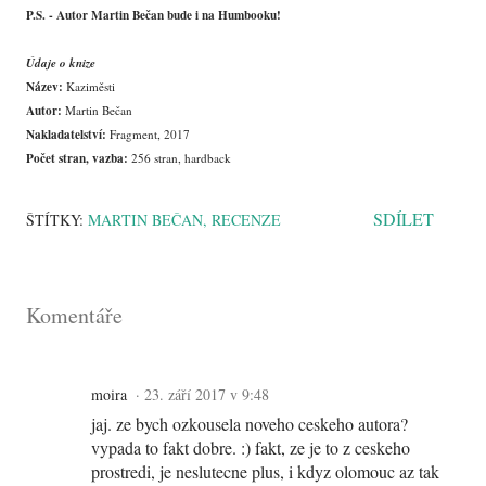
P.S. - Autor Martin Bečan bude i na Humbooku!
Údaje o knize
Název:
Kaziměsti
Autor:
Martin Bečan
Nakladatelství:
Fragment, 2017
Počet stran, vazba:
256 stran, hardback
SDÍLET
ŠTÍTKY:
MARTIN BEČAN
RECENZE
Komentáře
moira
23. září 2017 v 9:48
jaj. ze bych ozkousela noveho ceskeho autora?
vypada to fakt dobre. :) fakt, ze je to z ceskeho
prostredi, je neslutecne plus, i kdyz olomouc az tak