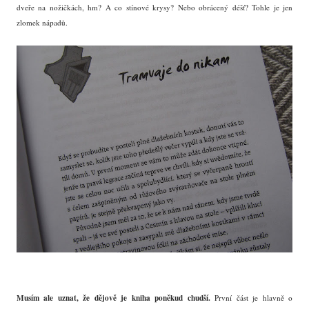
dveře na nožičkách, hm? A co stínové krysy? Nebo obrácený déšť? Tohle je jen
zlomek nápadů.
Musím ale uznat, že dějově je kniha poněkud chudší.
První část je hlavně o