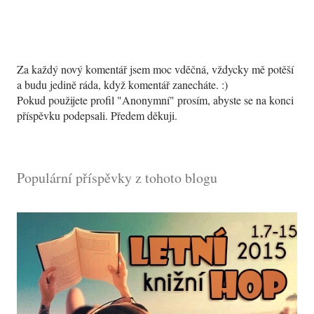
O
Za každý nový komentář jsem moc vděčná, vždycky mě potěší
k
a budu jedině ráda, když komentář zanecháte. :)
o
Pokud použijete profil "Anonymní" prosím, abyste se na konci
m
příspěvku podepsali. Předem děkuji.
e
n
t
Populární příspěvky z tohoto blogu
o
v
a
t