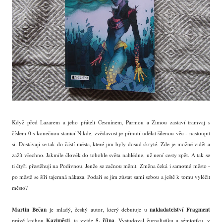
Když před Lazarem a jeho přáteli Cesmínem, Parmou a Zimou zastaví tramvaj s
číslem 0 s konečnou stanicí Nikde, zvědavost je přinutí udělat šílenou věc - nastoupit
si. Dostávají se tak do částí města, které jim byly dosud skryté. Zde je možné vidět a
zažít všechno. Jakmile člověk do tohohle světa nahlédne, už není cesty zpět. A tak se
ti čtyři přestěhují na Podivnou. Jenže se začnou měnit. Změna čeká i samotné město -
po městě se šíří tajemná nákaza. Podaří se jim zůstat sami sebou a ještě k tomu vyléčit
město?
Martin Bečan
nakladatelství Fragment
je mladý, český autor, který debutuje u
Kaziměsti
5. října
právě knihou
, ta vyjde
. Vystudoval žurnalistiku a sémiotiku, v