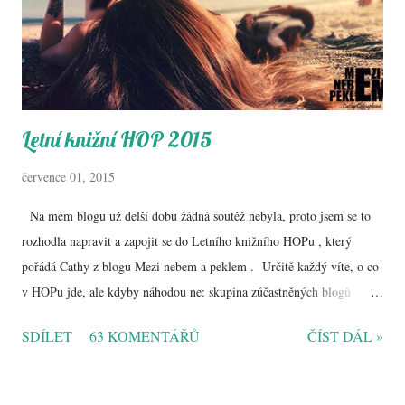
Letní knižní HOP 2015
července 01, 2015
Na mém blogu už delší dobu žádná soutěž nebyla, proto jsem se to
rozhodla napravit a zapojit se do Letního knižního HOPu , který
pořádá Cathy z blogu Mezi nebem a peklem . Určitě každý víte, o co
v HOPu jde, ale kdyby náhodou ne: skupina zúčastněných blogů
(tentokrát jich je 26!) vám nabídne možnost si po dobu 14 dní
SDÍLET
63 KOMENTÁŘŮ
ČÍST DÁL »
zasoutěžit o všemi milované knihy ! No není to bezva? Ptáte se, o co
se bude soutěžit u mě? Přiznám se, že vybrat nějakou konkrétní knihu
mi prostě nešlo, tak jsem se rozhodla, že umožním jednomu z vás si