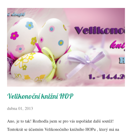
vybrat jednu z těchto šesti knih: Ještě pro pořádek jmenný seznam:
Čistý od Julianny Baggott, Banka těl: Mladší od Lissy Price, Sonea:
Vyslancova mise od Trudi Canavan, Kukuřičný město od Andrewa
Smitha, Velký Gatsby od F.S.Fitzgeralda a anglické vydání knihy
Příliš mnoho Kateřin od Johna Greena. Kdyby náhodou byla nějaká
vysoká účast, budu zvažovat i druhého soutěžícího, to se uvidí.
Pravidla soutěže: - Soutěž probíhá od 1.7. d...
Velikonoční knižní HOP
dubna 01, 2013
Ano, je to tak! Rozhodla jsem se pro vás uspořádat další soutěž!
Tentokrát se účastním Velikonočního knižního HOPu , který má na