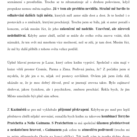
seznámení s prostředím. Trochu se to zdramatizuje až s druhou polovinou, když
Já v tom ale problém neviděla.
Strašně mě bavilo to
propukne nemoc města naplno.
odhalování dalších tajů města
, kterých měl autor stále dost a dost. Je to hodně i o
postavách a o změnách, kterými procházejí. Trochu jsem se bála, jak si autor poradí s
zakončení mě nadchlo
Uzavřené, ale zároveň
koncem, avšak musím říct, že jeho
.
nedefinitivní.
Kdyby autor chtěl, určitě se může do svého světa znovu vrátit, těch
náznaků, že ten svět má mnohem více možností, než se zdá, je tam dost. Musím říct,
že mě by další příběh z tohoto světa velice potěšil.
Úplně hlavní postavou je Lazar, který celou knihu vypráví. Společně s ním mají v
knize větší prostor Cesmín, Parma a Zima. Podivná jména, že? Z počátku jsem si
myslela, že jde jen o to, nějak své postavy ozvláštnit. Ovšem jak jsem četla dál,
ukázalo se, že je moc dobrý důvod, proč se jmenují zrovna takto. Bylo zajímavé
sledovat, jakou fyzickou, ale i psychickou, změnou prochází. Řekla bych, že jim
Město umožnilo být plně sám sebou.
Kaziměstů
příjemné překvapení
Z
se pro mě vyklubalo
. Kdybyste po mně pro lepší
kombinaci Terryho
představu chtěli nějaké srovnání, označila bych knihu za takovou
Pratchetta a Neila Gaimana
S Pratchettem
úžasnou představivost
.
to má společné
a neskutečnou hravost
Gaimanem
atmosféru podivnosti
, s
pak celou tu
(trochu mi
to místy připomínalo Oceán na konci uličky). Tak jestli vám je tvorba těchto dvou