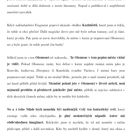
současné době si dělá doktorát z teorie literatury. Napsal a publikoval i nepřeberné
množství povídek.
Kaziměstů
Když nakladatelství Fragment poprvé ukázalo obálku
, hned jsem si řekla,
že tohle si chci přečíst! Další magické slovo pro mě bylo urban fantasy, což je žánr,
který já ráda. Pak jsem se navíc dozvěděla, že město v knize je inspirované Olomoucí,
no a bylo jasné, že tohle prostě číst budu!
Olomoucí
Ta Olomouc v tom popisu města vážně
Jelikož jsem to s tou
už nakousla...
je vidět.
Pokud Olomouc znáte, bez debat v knize najdete známá místa jako je
Konvikt, knihovna Zbrojnice či Katedrála svatého Václava. I místní bary jsou
pojmenované stejně. Tohle se mi strašně líbilo, protože jde o mně známé prostředí, tak
Nicméně pokud jste v Olomouci v životě nebyli, není
mi hned příběh přišel živější.
nejmenší problém si představit jakékoliv jiné město
, příběh se nejvíce odehrává v
těch skrytých částech města, takže by to mohlo být kdekoliv.
No a z toho Nikde bych nemohla být nadšenější.
Celý ten fantastický svět
, který
je plný neskutečných nápadů
Autor má
existuje vedle toho obyčejného,
.
obdivuhodnou imaginaci.
Kdykoliv jsem si myslela, že už mě nemůže s ničím
překvapit, přišel s další novinkou. Kdo by nechtěl bydlet v domě, který má okna a